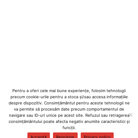
Pentru a oferi cele mai bune experiențe, folosim tehnologii
precum cookie-urile pentru a stoca și/sau accesa informațiile
despre dispozitiv. Consimțământul pentru aceste tehnologii ne
va permite să procesăm date precum comportamentul de
© 2026 Forumul Democrat Al Germanilor Din Sibiu | Toate drepturile
navigare sau ID-uri unice pe acest site. Refuzul sau retragerea
rezervate | Built with love by
Pepper-Up eServices
! | Codul AEP:
consimțământului poate afecta negativ anumite caracteristici și
23240044 |
Termeni și condiții
|
Politica de utilizare cookie-uri
funcții.
Acceptă
Respinge
Privacy policy