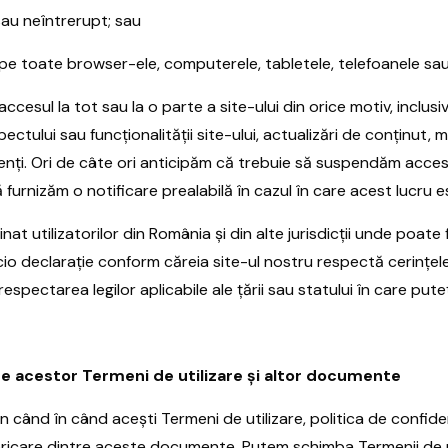
 sau neîntrerupt; sau
at pe toate browser-ele, computerele, tabletele, telefoanele sau
esul la tot sau la o parte a site-ului din orice motiv, inclus
ectului sau funcționalității site-ului, actualizări de conținut
ți. Ori de câte ori anticipăm că trebuie să suspendăm acces
furnizăm o notificare prealabilă în cazul în care acest lucru es
t utilizatorilor din România și din alte jurisdicții unde poate f
icio declarație conform căreia site-ul nostru respectă cerințele 
spectarea legilor aplicabile ale țării sau statului în care puteți
e acestor Termeni de utilizare și altor documente
 când în când acești Termeni de utilizare, politica de confidenți
ricare dintre aceste documente. Putem schimba Termenii de u