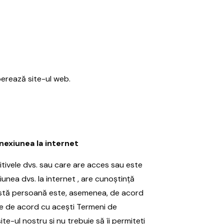
perează site-ul web.
nexiunea la internet
tivele dvs. sau care are acces sau este
unea dvs. la internet , are cunoștință
eastă persoană este, asemenea, de acord
te de acord cu acești Termeni de
ite-ul nostru și nu trebuie să îi permiteți