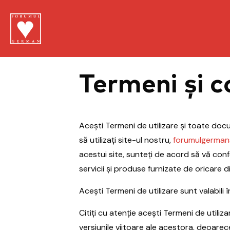
Termeni și co
Acești Termeni de utilizare și toate docu
să utilizați site-ul nostru,
forumulgermans
acestui site, sunteți de acord să vă confo
servicii și produse furnizate de oricare din
Acești Termeni de utilizare sunt valabili 
Citiți cu atenție acești Termeni de util
versiunile viitoare ale acestora, deoar