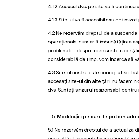
4.1.2 Accesul dvs. pe site va fi continuu
4.1.3 Site-ul va fi accesibil sau optimiz
4.2 Ne rezervăm dreptul de a suspenda acc
operaționale, cum ar fi îmbunătățirea asp
problemelor despre care suntem conștien
considerabilă de timp, vom încerca să vă 
4.3 Site-ul nostru este conceput și destina
accesați site-ul din alte țări, nu facem n
dvs. Sunteți singurul responsabil pentru re
Modificări pe care le putem aduc
5.1 Ne rezervăm dreptul de a actualiza din
orice altă documentație menționată în o