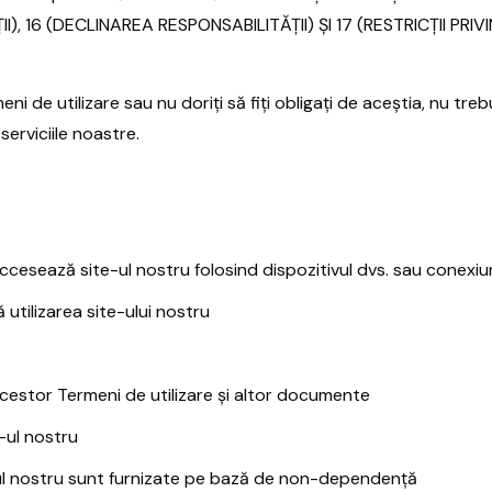
I), 16 (DECLINAREA RESPONSABILITĂȚII) ȘI 17 (RESTRICȚII PR
 de utilizare sau nu doriți să fiți obligați de aceștia, nu trebu
erviciile noastre.
ccesează site-ul nostru folosind dispozitivul dvs. sau conexiu
tilizarea site-ului nostru
cestor Termeni de utilizare și altor documente
-ul nostru
e-ul nostru sunt furnizate pe bază de non-dependență