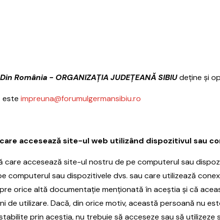
 Din România - ORGANIZAȚIA JUDEȚEANĂ SIBIU
deține și o
t este
impreuna@forumulgermansibiu.ro
care accesează site-ul web utilizând dispozitivul sau co
nă care accesează site-ul nostru de pe computerul sau dispozi
e computerul sau dispozitivele dvs. sau care utilizează conexi
espre orice altă documentație menționată în aceștia și că ac
i de utilizare. Dacă, din orice motiv, această persoană nu es
stabilite prin aceștia, nu trebuie să acceseze sau să utilizeze s