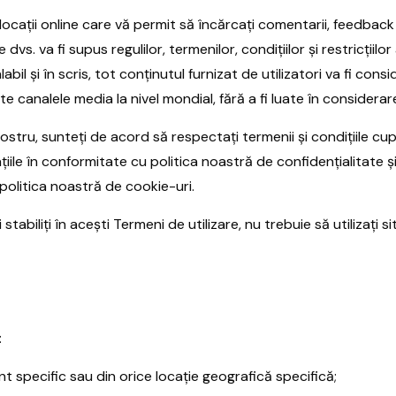
locații online care vă permit să încărcați comentarii, feedback ș
 dvs. va fi supus regulilor, termenilor, condițiilor și restricțiilo
abil și în scris, tot conținutul furnizat de utilizatori va fi cons
ate canalele media la nivel mondial, fără a fi luate în considerar
 nostru, sunteți de acord să respectați termenii și condițiile cup
le în conformitate cu politica noastră de confidențialitate și 
 politica noastră de cookie-uri.
abiliți în acești Termeni de utilizare, nu trebuie să utilizați si
:
ent specific sau din orice locație geografică specifică;