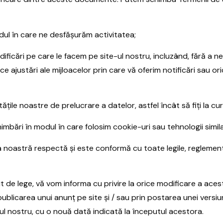
odul în care ne desfășurăm activitatea;
ficări pe care le facem pe site-ul nostru, incluzând, fără a ne l
ice ajustări ale mijloacelor prin care vă oferim notificări sau or
ățile noastre de prelucrare a datelor, astfel încât să fiți la cu
mbări în modul în care folosim cookie-uri sau tehnologii simila
noastră respectă și este conformă cu toate legile, reglementăr
ut de lege, vă vom informa cu privire la orice modificare a aces
publicarea unui anunț pe site și / sau prin postarea unei versi
ul nostru, cu o nouă dată indicată la începutul acestora.