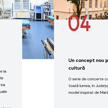
Un concept nou 
cultură
e la
le
O serie de concerte cu 
rea
toată lumea, în Județul
tuale
model inspirat de Mar