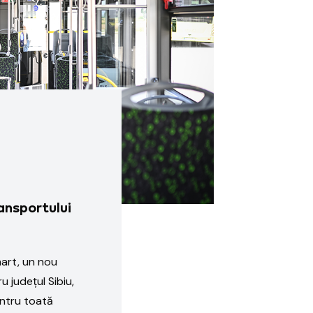
ansportului
art, un nou
 județul Sibiu,
ntru toată