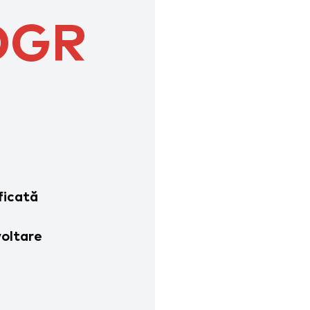
DGR
ficată
voltare