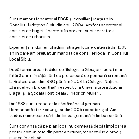
Sunt membru fondator al FDGR și consilier județean în
Consiliul Județean Sibiu din anul 2004. Am fost secretar al
comisiei de buget-finanțe și în prezent sunt secretar al
comisiei de urbanism.
Experiența în domeniul administrației locale datează din 1993,
an în care am preluat un mandat de consilier local în Consiliul
Local Sibiu.
După terminarea studiilor de filologie la Sibiu, am lucrat mai
întâi 3 ani în învățământ ca profesoară de germană și română
la Brateiu, apoi din 1990 până în 2004 la Colegiul Național
„Samuel von Brukenthal”, respectiv la Universitatea „Lucian
Blaga” și la Școala Postliceală „Friedrich Müller”.
Din 1988 sunt redactor la săptămânalul german
Hermannstädter Zeitung, iar din 2005 redactor-șef. Am
tradus numeroase cărți din limba germană în limba română.
Sunt convinsă că pe plan local nu contează decât implicarea
pentru comunitate din partea tuturor, respectul reciproc și
munca în echipă.